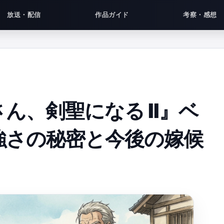
放送・配信
作品ガイド
考察・感想
ん、剣聖になる II』ベ
強さの秘密と今後の嫁候