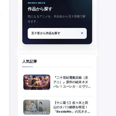
WORKS INDEX
作品から探す
気になるアニメを、作品名から五十音順で探
せます。
↗
五十音から作品を探す
人気記事
『二十世紀電氣目録（京
アニ）』原作の結末ネタ
バレ！ユーレカ・エヴリ
カの意味とラストの展開
を徹底考察
【ヤニ吸う】佐々木と田
山のタバコ銘柄を特定！
「BesideMe」の元ネタに
隠された伏線とは？