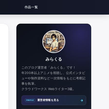
作品一覧
みらくる
このブログ運営者「みらくる」です！
年200本以上アニメを視聴し、公式インタビ
ューや制作資料など一次情報をもとに考察記
事を執筆。
クラウドワークス Webライター3級。
→
運営者情報を見る