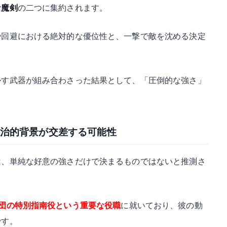
な魔剣
の二つに集約されます。
や回避における絶対的な優位性と、一撃で敵を沈める決定
。
かす武器が組み合わさった結果として、「圧倒的な強さ」
治的背景が交差する可能性
は、単純な好意の強さだけで決まるものではないと推測さ
団の特別指南役という重要な役職
に就いており、彼の動
です。