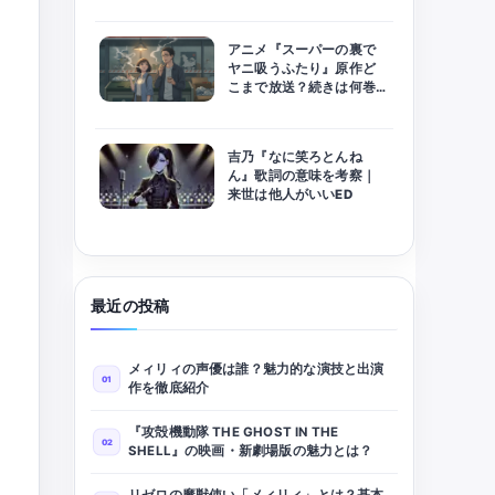
アニメ『スーパーの裏で
ヤニ吸うふたり』原作ど
こまで放送？続きは何巻
から読めるか徹底予想！
吉乃『なに笑ろとんね
ん』歌詞の意味を考察｜
来世は他人がいいED
最近の投稿
メィリィの声優は誰？魅力的な演技と出演
作を徹底紹介
『攻殻機動隊 THE GHOST IN THE
SHELL』の映画・新劇場版の魅力とは？
リゼロの魔獣使い「メィリィ」とは？基本