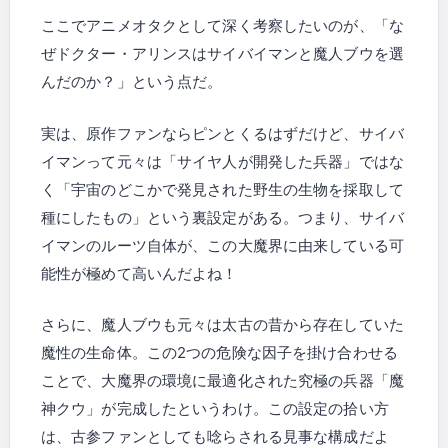
ここでアニメオタクとして深く考察したいのが、「な
ぜドクター・アリンスはサイバイマンと魔人ブウを選
んだのか？」という点だ。
実は、原作ファンならピンとくるはずだけど、サイバ
イマンって元々は「サイヤ人が開発した兵器」ではな
く「宇宙のどこかで発見された野生の生物を採取して
種にしたもの」という裏設定がある。つまり、サイバ
イマンのルーツ自体が、この大魔界に由来している可
能性が極めて高いんだよね！
さらに、魔人ブウも元々は太古の昔から存在していた
魔性の生命体。この2つの危険な因子を掛け合わせる
ことで、大魔界の環境に最適化された究極の兵器「魔
神クウ」が完成したというわけ。この設定の拾い方
は、古参ファンとしても唸らされる見事な構成だよ