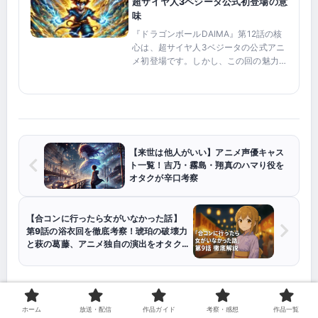
超サイヤ人3ベジータ公式初登場の意
味
『ドラゴンボールDAIMA』第12話の核
心は、超サイヤ人3ベジータの公式アニ
メ初登場です。しかし、この回の魅力は
変身のサプライズだけではありません。
ベジータ対タマガミ・ナンバー・ツー、
魔人ドゥー対タマガミ・ナンバー・ワン
という二つの戦いを通...
【来世は他人がいい】アニメ声優キャス
ト一覧！吉乃・霧島・翔真のハマり役を
オタクが辛口考察
【合コンに行ったら女がいなかった話】
第9話の浴衣回を徹底考察！琥珀の破壊力
と萩の葛藤、アニメ独自の演出をオタク
が熱弁
ホーム
放送・配信
作品ガイド
考察・感想
作品一覧