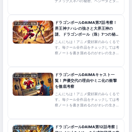
ナメック人ネバの秘密、ベジータとタマ
ガミ・ナンバー・ツーの激突が同時に動
き出した重要回です。「んちゃー！」に
代表される鳥山明作品らしい笑いの裏
ドラゴンボールDAIMA第7話考察！
で、大魔界のドラゴンボ...
アクション・冒険
界王神ナハレの強さと大界王神の
謎、ドラゴンボール（珠）7つの秘密
を徹底解明！
こんにちは！アニメ愛好家のみらくるで
す。毎クール全作品をチェックしては考
察ノートを書き溜めるのがオレの生きが
い！このサイトでは、伏線予想から神作
画の深掘りまで皆さんとワイワイ盛り上
がれる考察をお届けします。ただし、矛
ドラゴンボールDAIMAキャスト一
盾した展開にはズバッと辛...
アクション・冒険
覧！声優交代の理由やミニ化の衝撃
を徹底考察
こんにちは！アニメ愛好家のみらくるで
す。毎クール全作品をチェックしては考
察ノートを書き溜めるのがオレの生きが
い！このサイトでは、伏線予想から神作
画の深掘りまで皆さんとワイワイ盛り上
がれる考察をお届けします。ただし、矛
ドラゴンボールDAIMA第12話考察｜
盾した展開にはズバッと辛...
アクション・冒険