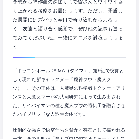
予想から神作画の深掘りまで皆さんとワイワイ盛
り上がれる考察をお届けします。ただし、矛盾し
た展開にはズバッと辛口で斬り込むからよろし
く！友達と語り合う感覚で、ぜひ他の記事も巡っ
てみてくださいね。一緒にアニメを満喧しましょ
う！
『ドラゴンボールDAIMA（ダイマ）』第9話で突如と
して現れた新キャラクター「魔神クウ（魔人ク
ウ）」。その正体は、大魔界の科学者ドクター・アリ
ンスと大魔女マーバの共同研究によって生み出され
た、サイバイマンの種と魔人ブウの遺伝子を融合させ
たハイブリッドな人造生命体です。
圧倒的な強さで悟空たちを脅かす存在として描かれる
一方、その風貌が「魔人ブウに似てるキャラ」として