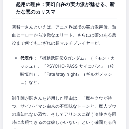
起用の理由：変幻自在の実力派が魅せる、新
たな悪のカリスマ
関智一さんといえば、アニメ界屈指の実力派声優。熱
血ヒーローから冷徹なエリート、さらには癖のある悪
役まで何でもござれの超マルチプレイヤーだ。
代表作
：『機動武闘伝Gガンダム』（ドモン・カ
ッシュ）、『PSYCHO-PASS サイコパス』（狡
噛慎也）、『Fate/stay night』（ギルガメッシ
ュ）など。
制作陣が関さんを起用した理由は、「魔神クウが持
つ、サイバイマン由来の不気味なトーンと、魔人ブウ
の底知れない恐怖、そしてアリンスに従う冷静さを同
時に表現できるのは彼しかいない」という確固たる信