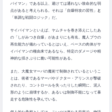
バイマン」である以上、避けては通れない致命的な弱
点があると考えられる。それは「自爆特攻の習性」
と
「単調な戦闘ロジック」だ。
サイバイマンといえば、ヤムチャを巻き添えにしたあ
の「しがみつき自爆」があまりにも有名。魔人ブウの
再生能力が備わっているとはいえ、ベースの肉体がサ
イバイマンの種由来であるなら、特定のダメージや精
神的な揺さぶりに脆い可能性がある。
また、大魔女マーバの魔術で制御されているというこ
とは、術者であるマーバやドクター・アリンスが撃破
されたり、コントロールを失ったりした瞬間に、泥人
形のように崩壊するか、あるいは制御不能になって暴
走する危険性を孕んでいる。
個人的な予想としては、こいつは単なる前座で、物語