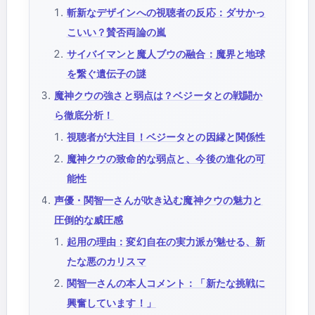
斬新なデザインへの視聴者の反応：ダサかっ
こいい？賛否両論の嵐
サイバイマンと魔人ブウの融合：魔界と地球
を繋ぐ遺伝子の謎
魔神クウの強さと弱点は？ベジータとの戦闘か
ら徹底分析！
視聴者が大注目！ベジータとの因縁と関係性
魔神クウの致命的な弱点と、今後の進化の可
能性
声優・関智一さんが吹き込む魔神クウの魅力と
圧倒的な威圧感
起用の理由：変幻自在の実力派が魅せる、新
たな悪のカリスマ
関智一さんの本人コメント：「新たな挑戦に
興奮しています！」