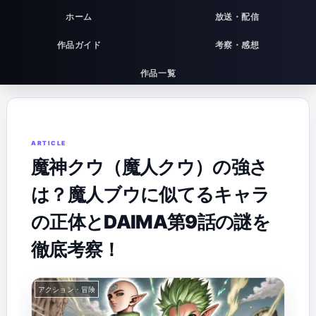
ホーム
放送・配信
作品ガイド
考察・感想
作品一覧
魔神クウ（魔人クウ）の強さ
は？魔人ブウに似てるキャラ
の正体とDAIMA第9話の謎を
徹底考察！
アクション・冒険