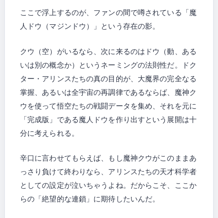
ここで浮上するのが、ファンの間で噂されている「魔
人ドウ（マジンドウ）」という存在の影。
クウ（空）がいるなら、次に来るのはドウ（動、ある
いは別の概念か）というネーミングの法則性だ。ドク
ター・アリンスたちの真の目的が、大魔界の完全なる
掌握、あるいは全宇宙の再調律であるならば、魔神ク
ウを使って悟空たちの戦闘データを集め、それを元に
「完成版」である魔人ドウを作り出すという展開は十
分に考えられる。
辛口に言わせてもらえば、もし魔神クウがこのままあ
っさり負けて終わりなら、アリンスたちの天才科学者
としての設定が泣いちゃうよね。だからこそ、ここか
らの「絶望的な連鎖」に期待したいんだ。