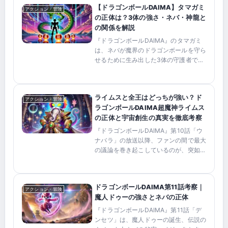
【ドラゴンボールDAIMA】タマガミ
アクション・冒険
の正体は？3体の強さ・ネバ・神龍と
の関係を解説
『ドラゴンボールDAIMA』のタマガミ
は、ネバが魔界のドラゴンボールを守ら
せるために生み出した3体の守護者で
す。第1・第2・第3魔界に1体ずつ配置
され、悟空、ベジータ、魔人ドゥーがそ
れぞれの試練に挑みました。この記事で
ライムスと全王はどっちが強い？ド
は、タマガミの正体や強...
アクション・冒険
ラゴンボールDAIMA超魔神ライムス
の正体と宇宙創生の真実を徹底考察
『ドラゴンボールDAIMA』第10話「ウ
ナバラ」の放送以降、ファンの間で最大
の議論を巻き起こしているのが、突如と
してその名が明かされた「超魔神ライム
ス」と「全王」の強さ関係やその正体で
す。結論から言うと、超魔神ライムスは
ドラゴンボールDAIMA第11話考察｜
「良き大魔王」の命に...
アクション・冒険
魔人ドゥーの強さとネバの正体
『ドラゴンボールDAIMA』第11話「デ
ンセツ」は、魔人ドゥーの誕生、伝説の