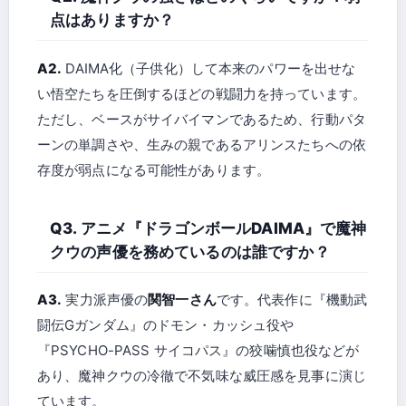
点はありますか？
A2.
DAIMA化（子供化）して本来のパワーを出せな
い悟空たちを圧倒するほどの戦闘力を持っています。
ただし、ベースがサイバイマンであるため、行動パタ
ーンの単調さや、生みの親であるアリンスたちへの依
存度が弱点になる可能性があります。
Q3. アニメ『ドラゴンボールDAIMA』で魔神
クウの声優を務めているのは誰ですか？
A3.
実力派声優の
関智一さん
です。代表作に『機動武
闘伝Gガンダム』のドモン・カッシュ役や
『PSYCHO-PASS サイコパス』の狡噛慎也役などが
あり、魔神クウの冷徹で不気味な威圧感を見事に演じ
ています。