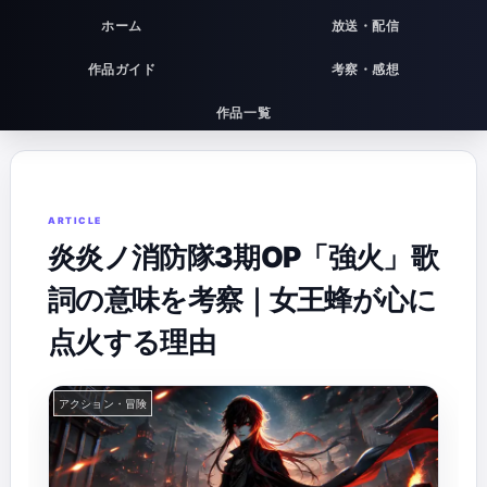
ホーム
放送・配信
作品ガイド
考察・感想
作品一覧
炎炎ノ消防隊3期OP「強火」歌
詞の意味を考察｜女王蜂が心に
点火する理由
アクション・冒険