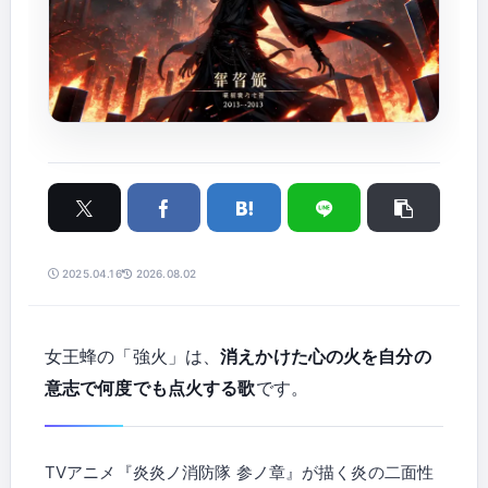
2025.04.16
2026.08.02
女王蜂の「強火」は、
消えかけた心の火を自分の
意志で何度でも点火する歌
です。
TVアニメ『炎炎ノ消防隊 参ノ章』が描く炎の二面性