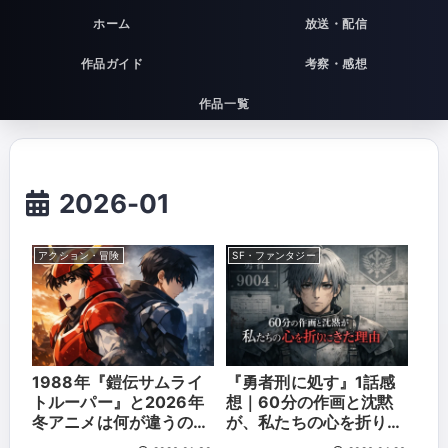
ホーム
放送・配信
作品ガイド
考察・感想
作品一覧
2026-01
アクション・冒険
SF・ファンタジー
1988年『鎧伝サムライ
『勇者刑に処す』1話感
トルーパー』と2026年
想｜60分の作画と沈黙
冬アニメは何が違うのか
が、私たちの心を折りに
｜ヒーロー像・声優・演
きた理由