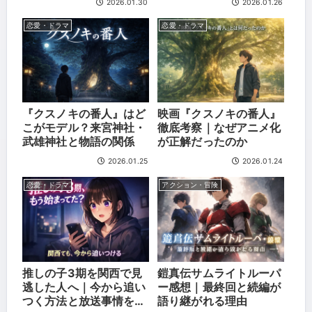
2026.01.30
2026.01.26
出の決定的断絶
恋愛・ドラマ
恋愛・ドラマ
『クスノキの番人』はど
映画『クスノキの番人』
こがモデル？来宮神社・
徹底考察｜なぜアニメ化
武雄神社と物語の関係
が正解だったのか
2026.01.25
2026.01.24
恋愛・ドラマ
アクション・冒険
推しの子3期を関西で見
鎧真伝サムライトルーパ
逃した人へ｜今から追い
ー感想｜最終回と続編が
つく方法と放送事情を全
語り継がれる理由