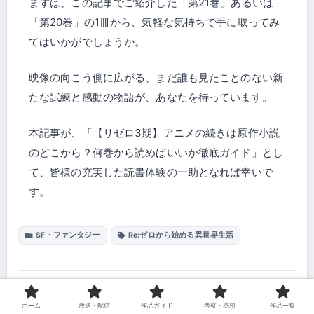
まずは、この記事でご紹介した「第21巻」あるいは
「第20巻」の1冊から、気軽な気持ちで手に取ってみ
てはいかがでしょうか。
映像の向こう側に広がる、まだ誰も見たことのない新
たな試練と感動の物語が、あなたを待っています。
本記事が、「​【リゼロ3期】アニメの続きは原作小説
のどこから？何巻から読めばいいか徹底ガイド」とし
て、皆様の充実した読書体験の一助となれば幸いで
す。
SF・ファンタジー
Re:ゼロから始める異世界生活
シェアする
ホーム
放送・配信
作品ガイド
考察・感想
作品一覧