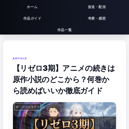
ホーム
放送・配信
作品ガイド
考察・感想
作品一覧
​【リゼロ3期】アニメの続きは
原作小説のどこから？何巻か
ら読めばいいか徹底ガイド
SF・ファンタジー