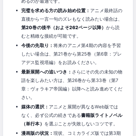
めるのが最適です。
完璧を求める方の読み始め位置：
アニメ最終話の
直後から一言一句のズレもなく読みたい場合は、
第20巻の後半（およそ262ページ以降）
から読
むと精緻な接続が可能です。
今後の先取り：
将来のアニメ第4期の内容を予習
したい場合は、第21巻から第25巻（第6章：プレ
アデス監視塔編）をお読みください。
最新展開への追いつき：
さらにその先の未知の物
語を楽しみたい方は、第26巻から第33巻（第7
章：ヴォラキア帝国編）以降へと読み進めてくだ
さい。
媒体の選択：
アニメと展開が異なるWeb版では
なく、必ず公式の続きである
書籍版ライトノベル
（単行本）
を選ぶことが失敗しないコツです。
漫画版の状況：
現状、コミカライズ版では第3期