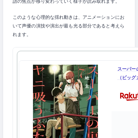
語の焦点が移り変わっていく様子が読み取れます。
このような心理的な揺れ動きは、アニメーションにお
いて声優の演技や演出が最も光る部分であると考えら
れます。
スーパー
（ビッグガ