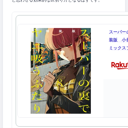
スーパー
装版 小
ミックスプ