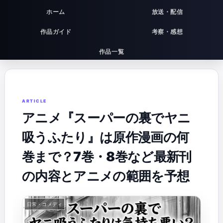
ホーム
放送・配信
作品ガイド
考察・感想
作品一覧
アニメ『スーパーの裏でヤニ
吸うふたり』は原作漫画の何
巻まで？7巻・8巻など最新刊
の内容とアニメの範囲を予想
日常・コメディ