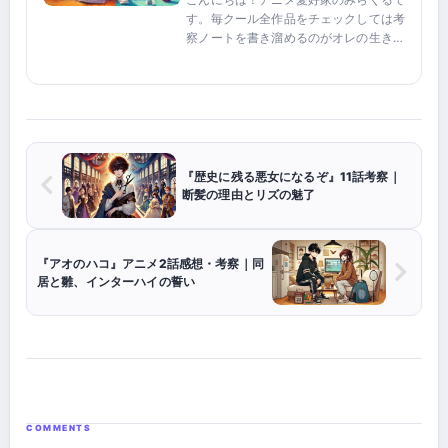
す。毎クール全作品をチェックしては考
察ノートを書き溜めるのがオレの生きが
い！このサイトでは、伏線予想から神作
画の深掘りまで皆さんとワイワイ盛り上
がれる考察をお届けします。ただし、矛
盾した展開にはズバッと辛...
『歴史に残る悪女になるぞ』11話考察｜
断髪の理由とリズの魅了
『アオのハコ』アニメ2話感想・考察｜同
居と雛、インターハイの誓い