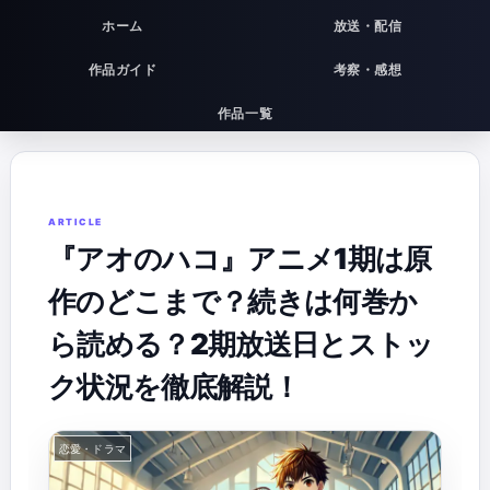
ホーム
放送・配信
作品ガイド
考察・感想
作品一覧
『アオのハコ』アニメ1期は原
作のどこまで？続きは何巻か
ら読める？2期放送日とストッ
ク状況を徹底解説！
恋愛・ドラマ