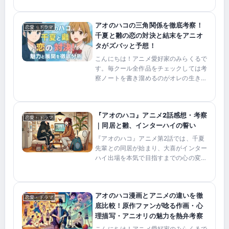
新話では、二人の関係に新たな展開が見
られ、次のステップを予感させる描写が
アオのハコの三角関係を徹底考察！
話題となっています。この...
恋愛・ドラマ
千夏と雛の恋の対決と結末をアニオ
タがズバッと予想！
こんにちは！アニメ愛好家のみらくるで
す。毎クール全作品をチェックしては考
察ノートを書き溜めるのがオレの生きが
い！このサイトでは、伏線予想から神作
画の深掘りまで皆さんとワイワイ盛り上
がれる考察をお届けします。ただし、矛
『アオのハコ』アニメ2話感想・考察
盾した展開にはズバッと辛...
恋愛・ドラマ
｜同居と雛、インターハイの誓い
『アオのハコ』アニメ第2話では、千夏
先輩との同居が始まり、大喜がインター
ハイ出場を本気で目指すまでの心の変化
が描かれました。蝶野雛の明るさの奥に
あるストイックさ、千夏先輩とのすれ違
い、そして恋心が競技への覚悟へ変わる
アオのハコ漫画とアニメの違いを徹
瞬間まで、青春部活ラブス...
恋愛・ドラマ
底比較！原作ファンが唸る作画・心
理描写・アニオリの魅力を熱弁考察
こんにちは！アニメ愛好家のみらくるで