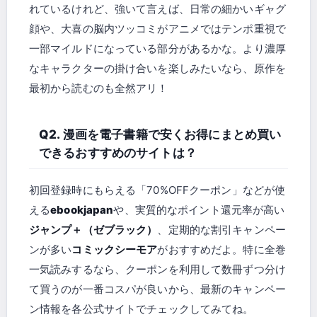
れているけれど、強いて言えば、日常の細かいギャグ
顔や、大喜の脳内ツッコミがアニメではテンポ重視で
一部マイルドになっている部分があるかな。より濃厚
なキャラクターの掛け合いを楽しみたいなら、原作を
最初から読むのも全然アリ！
Q2. 漫画を電子書籍で安くお得にまとめ買い
できるおすすめのサイトは？
初回登録時にもらえる「70%OFFクーポン」などが使
える
ebookjapan
や、実質的なポイント還元率が高い
ジャンプ＋（ゼブラック）
、定期的な割引キャンペー
ンが多い
コミックシーモア
がおすすめだよ。特に全巻
一気読みするなら、クーポンを利用して数冊ずつ分け
て買うのが一番コスパが良いから、最新のキャンペー
ン情報を各公式サイトでチェックしてみてね。