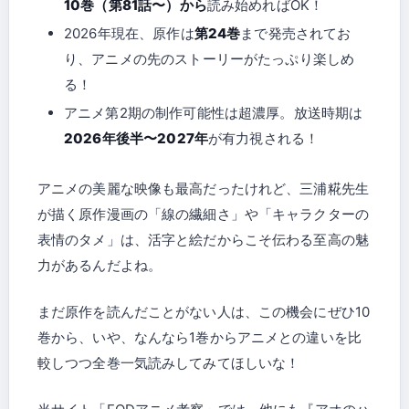
10巻（第81話〜）から
読み始めればOK！
2026年現在、原作は
第24巻
まで発売されてお
り、アニメの先のストーリーがたっぷり楽しめ
る！
アニメ第2期の制作可能性は超濃厚。放送時期は
2026年後半〜2027年
が有力視される！
アニメの美麗な映像も最高だったけれど、三浦糀先生
が描く原作漫画の「線の繊細さ」や「キャラクターの
表情のタメ」は、活字と絵だからこそ伝わる至高の魅
力があるんだよね。
まだ原作を読んだことがない人は、この機会にぜひ10
巻から、いや、なんなら1巻からアニメとの違いを比
較しつつ全巻一気読みしてみてほしいな！