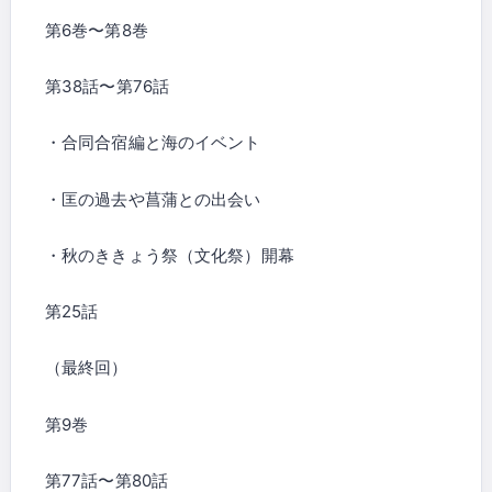
第6巻〜第8巻
第38話〜第76話
・合同合宿編と海のイベント
・匡の過去や菖蒲との出会い
・秋のききょう祭（文化祭）開幕
第25話
（最終回）
第9巻
第77話〜第80話