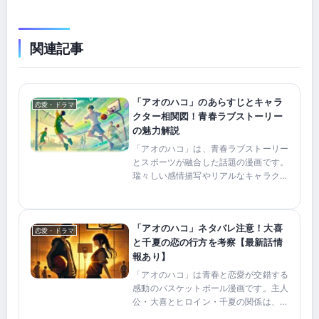
関連記事
「アオのハコ」のあらすじとキャラ
恋愛・ドラマ
クター相関図！青春ラブストーリー
の魅力解説
「アオのハコ」は、青春ラブストーリー
とスポーツが融合した話題の漫画です。
瑞々しい感情描写やリアルなキャラクタ
ーの関係性が、多くの読者を魅了してい
ます。本記事では、「アオのハコ」のあ
らすじをわかりやすく紹介し、キャラク
「アオのハコ」ネタバレ注意！大喜
ター同士の相関図を詳しく...
恋愛・ドラマ
と千夏の恋の行方を考察【最新話情
報あり】
「アオのハコ」は青春と恋愛が交錯する
感動のバスケットボール漫画です。主人
公・大喜とヒロイン・千夏の関係は、多
くの読者の注目を集めています。特に最