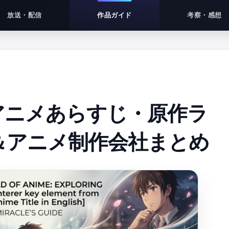
放送・配信
作品ガイド
考察・感想
アニメあらすじ・原作ラ
＆アニメ制作会社まとめ