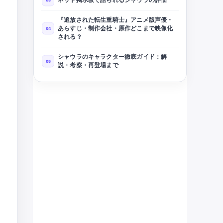
『追放された転生重騎士』アニメ版声優・
あらすじ・制作会社・原作どこまで映像化
される？
シャウラのキャラクター徹底ガイド：解
説・考察・再登場まで