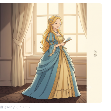
画像はAIによるイメージ