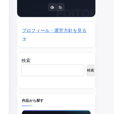
プロフィール・運営方針を見る
→
検索
検索
作品から探す