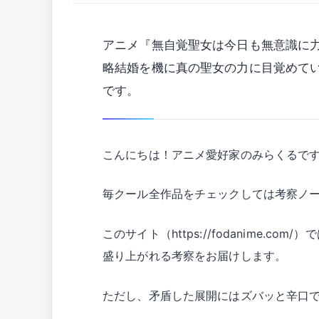
アニメ『無自覚聖女は今日も無意識に
略結婚を機に真の聖女の力に目覚めてい
です。
こんにちは！アニメ愛好家のみらくるで
毎クール全作品をチェックしては考察ノ
このサイト（https://fodanime.
盛り上がれる考察をお届けします。
ただし、矛盾した展開にはズバッと辛口