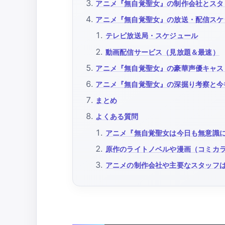
アニメ『無自覚聖女』の制作会社とスタ
アニメ『無自覚聖女』の放送・配信スケ
テレビ放送局・スケジュール
動画配信サービス（見放題＆最速）
アニメ『無自覚聖女』の豪華声優キャス
アニメ『無自覚聖女』の深掘り考察と今
まとめ
よくある質問
アニメ『無自覚聖女は今日も無意識
原作のライトノベルや漫画（コミカ
アニメの制作会社や主要なスタッフ