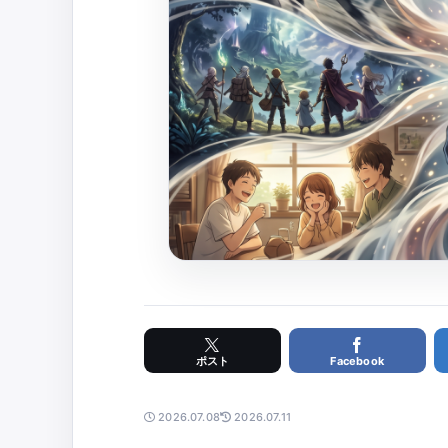
Facebook
2026.07.08
2026.07.11