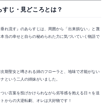
らすじ・見どころとは？
を垂れ流す』のあらすじは、周囲から「出来損ない」と蔑
に本当の幸せと自らの秘められた力に気づいていく物語で
で次期聖女と噂される姉のフローラと、地味で才能がない
ーナという二人の姉妹がいました。
きつい言葉を投げかけられながら劣等感を抱える日々を送
ートからの大逆転劇、オレは大好物です！