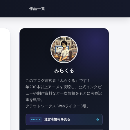
作品一覧
みらくる
このブログ運営者「みらくる」です！
年200本以上アニメを視聴し、公式インタビ
ューや制作資料など一次情報をもとに考察記
事を執筆。
クラウドワークス Webライター3級。
→
運営者情報を見る