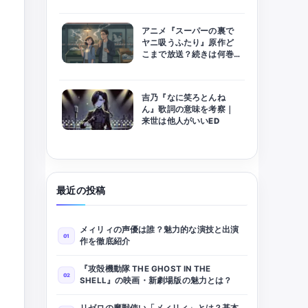
アニメ『スーパーの裏で
ヤニ吸うふたり』原作ど
こまで放送？続きは何巻
から読めるか徹底予想！
吉乃『なに笑ろとんね
ん』歌詞の意味を考察｜
来世は他人がいいED
最近の投稿
メィリィの声優は誰？魅力的な演技と出演
作を徹底紹介
『攻殻機動隊 THE GHOST IN THE
SHELL』の映画・新劇場版の魅力とは？
リゼロの魔獣使い「メィリィ」とは？基本