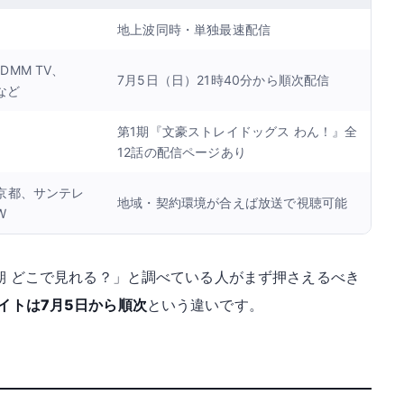
地上波同時・単独最速配信
、DMM TV、
7月5日（日）21時40分から順次配信
oなど
第1期『文豪ストレイドッグス わん！』全
12話の配信ページあり
BS京都、サンテレ
地域・契約環境が合えば放送で視聴可能
W
2期 どこで見れる？」と調べている人がまず押さえるべき
イトは7月5日から順次
という違いです。