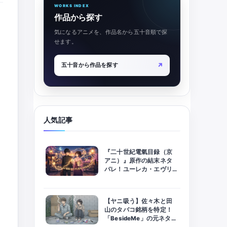
WORKS INDEX
作品から探す
気になるアニメを、作品名から五十音順で探
せます。
↗
五十音から作品を探す
人気記事
『二十世紀電氣目録（京
アニ）』原作の結末ネタ
バレ！ユーレカ・エヴリ
カの意味とラストの展開
を徹底考察
【ヤニ吸う】佐々木と田
山のタバコ銘柄を特定！
「BesideMe」の元ネタに
隠された伏線とは？