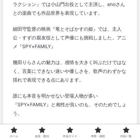
ラクション』では小山門出役として主演し、anoさん
との楽曲でも作品世界を表現しています。
細田守監督の映画『竜とそばかすの姫』では、主人
公・すずの親友役として声優にも挑戦しました。アニ
メ『SPY×FAMILY』
幾田りらさんの魅力は、感情を大きく叫ぶだけではな
く、言葉にできない迷いや優しさを、歌声のわずかな
揺れで表現できる点にあります。
誰にも本音を明かせない登場人物が多い
『SPY×FAMILY』と相性が良いのも、そのためでしょ
う。
ホーム
放送・配信
作品ガイド
考察・感想
作品一覧