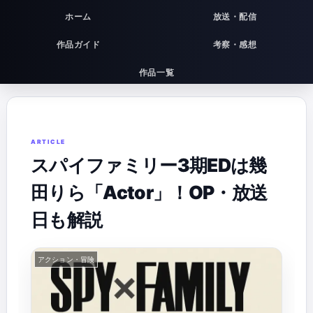
ホーム
放送・配信
作品ガイド
考察・感想
作品一覧
スパイファミリー3期EDは幾
田りら「Actor」！OP・放送
日も解説
アクション・冒険